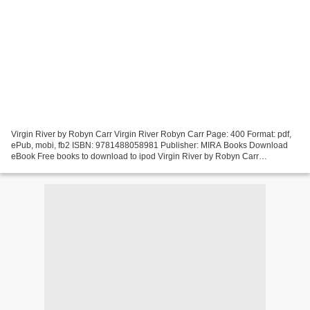
Virgin River by Robyn Carr Virgin River Robyn Carr Page: 400 Format: pdf,
ePub, mobi, fb2 ISBN: 9781488058981 Publisher: MIRA Books Download
eBook Free books to download to ipod Virgin River by Robyn Carr
9781488058981 Virgin River Rim Trail Mountain...