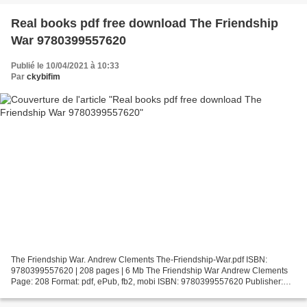
Real books pdf free download The Friendship
War 9780399557620
Publié le 10/04/2021 à 10:33
Par
ckybifim
The Friendship War. Andrew Clements The-Friendship-War.pdf ISBN:
9780399557620 | 208 pages | 6 Mb The Friendship War Andrew Clements
Page: 208 Format: pdf, ePub, fb2, mobi ISBN: 9780399557620 Publisher:
Random House Children's Books Download The Friendship...