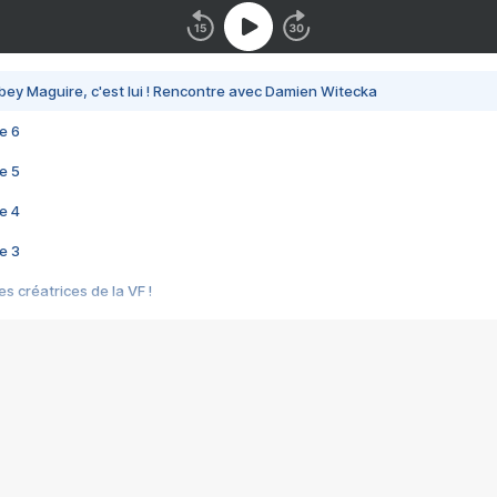
bey Maguire, c'est lui ! Rencontre avec Damien Witecka
e 6
e 5
e 4
e 3
s créatrices de la VF !
e 2
e 1
e Mektoub My Love arrive enfin ! Rencontre avec Shaïn Boumedine et Sal
i : après Toni en famille
elle réalise le bouleversant Dites lui que je l'aime