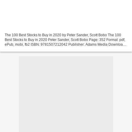
The 100 Best Stocks to Buy in 2020 by Peter Sander, Scott Bobo The 100
Best Stocks to Buy in 2020 Peter Sander, Scott Bobo Page: 352 Format: pdf,
ePub, mobi, fb2 ISBN: 9781507212042 Publisher: Adams Media Download
The 100 Best Stocks to Buy in 2020 Books...