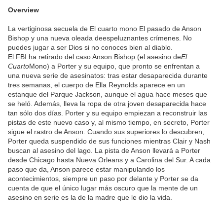
Overview
La vertiginosa secuela de El cuarto mono El pasado de Anson
Bishop y una nueva oleada deespeluznantes crímenes. No
puedes jugar a ser Dios si no conoces bien al diablo.
El FBI ha retirado del caso Anson Bishop (el asesino de
El
Cuarto
Mono) a Porter y su equipo, que pronto se enfrentan a
una nueva serie de asesinatos: tras estar desaparecida durante
tres semanas, el cuerpo de Ella Reynolds aparece en un
estanque del Parque Jackson, aunque el agua hace meses que
se heló. Además, lleva la ropa de otra joven desaparecida hace
tan sólo dos días. Porter y su equipo empiezan a reconstruir las
pistas de este nuevo caso y, al mismo tiempo, en secreto, Porter
sigue el rastro de Anson. Cuando sus superiores lo descubren,
Porter queda suspendido de sus funciones mientras Clair y Nash
buscan al asesino del lago. La pista de Anson llevará a Porter
desde Chicago hasta Nueva Orleans y a Carolina del Sur. A cada
paso que da, Anson parece estar manipulando los
acontecimientos, siempre un paso por delante y Porter se da
cuenta de que el único lugar más oscuro que la mente de un
asesino en serie es la de la madre que le dio la vida.