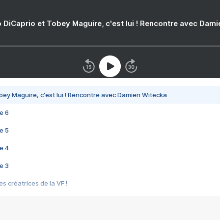
 DiCaprio et Tobey Maguire, c'est lui ! Rencontre avec Dam
bey Maguire, c'est lui ! Rencontre avec Damien Witecka
e 6
e 5
e 4
e 3
s créatrices de la VF !
e 2
e 1