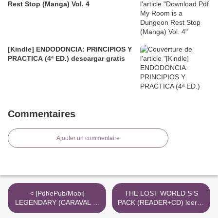
Rest Stop (Manga) Vol. 4
[Kindle] ENDODONCIA: PRINCIPIOS Y
PRACTICA (4ª ED.) descargar gratis
Commentaires
Ajouter un commentaire
< [Pdf/ePub/Mobi]
THE LOST WORLD S S
LEGENDARY (CARAVAL 2)
PACK (READER+CD) leer el
- STEPHANIE GARBER
libro pdf >